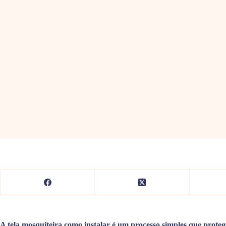
A tela mosquiteira como instalar é um processo simples que proteg