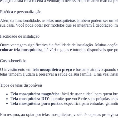
espaço da sua casa receba a ventilação necessária, sem abrir mão da pr
Estética e personalização
Além da funcionalidade, as telas mosquiteiras também podem ser um el
sua casa. Você pode optar por modelos que se integram à decoração,
Facilidade de instalação
Outra vantagem significativa é a facilidade de instalação. Muitas op
colocar tela mosquiteira
, há várias guias e tutoriais disponíveis que 
Custo-benefício
O investimento em
tela mosquiteira preço
é bastante atrativo quando 
telas também ajudam a preservar a saúde da sua família. Uma vez ins
Tipos de telas disponíveis
Tela mosquiteira magnética
: fácil de usar e ideal para quem bu
Tela mosquiteira DIY
: permite que você crie suas próprias tel
Tela mosquiteira para portas
: específica para entradas, garan
Em resumo, ao optar por telas mosquiteiras, você não apenas protege su