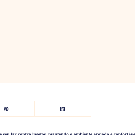
e seu lar contra insetos, mantendo o ambiente arejado e confortáve