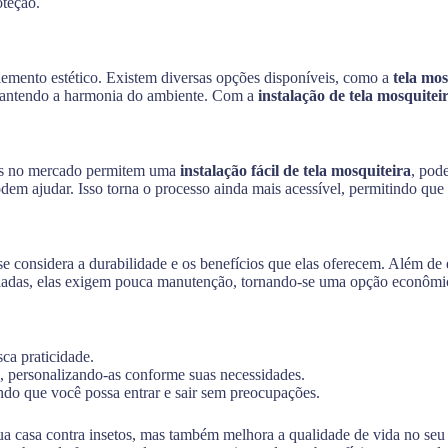
oteção.
emento estético. Existem diversas opções disponíveis, como a
tela mo
 mantendo a harmonia do ambiente. Com a
instalação de tela mosquitei
ções no mercado permitem uma
instalação fácil de tela mosquiteira
, pod
podem ajudar. Isso torna o processo ainda mais acessível, permitindo que
se considera a durabilidade e os benefícios que elas oferecem. Além de 
taladas, elas exigem pouca manutenção, tornando-se uma opção econômi
sca praticidade.
as, personalizando-as conforme suas necessidades.
tindo que você possa entrar e sair sem preocupações.
a casa contra insetos, mas também melhora a qualidade de vida no seu la