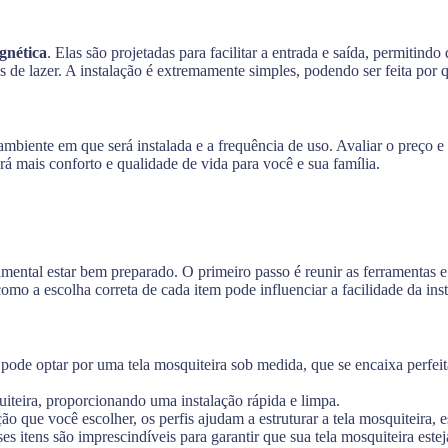
gnética
. Elas são projetadas para facilitar a entrada e saída, permitindo
s de lazer. A instalação é extremamente simples, podendo ser feita por 
o ambiente em que será instalada e a frequência de uso. Avaliar o preço
rá mais conforto e qualidade de vida para você e sua família.
ndamental estar bem preparado. O primeiro passo é reunir as ferramentas 
como a escolha correta de cada item pode influenciar a facilidade da ins
ê pode optar por uma tela mosquiteira sob medida, que se encaixa perfei
squiteira, proporcionando uma instalação rápida e limpa.
o que você escolher, os perfis ajudam a estruturar a tela mosquiteira, e
es itens são imprescindíveis para garantir que sua tela mosquiteira este