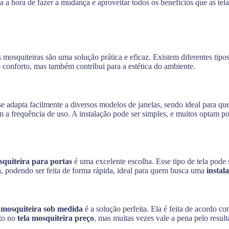
a a hora de fazer a mudança e aproveitar todos os benefícios que as tela
as mosquiteiras são uma solução prática e eficaz. Existem diferentes tip
 conforto, mas também contribui para a estética do ambiente.
 adapta facilmente a diversos modelos de janelas, sendo ideal para qu
a frequência de uso. A instalação pode ser simples, e muitos optam por
squiteira para portas
é uma excelente escolha. Esse tipo de tela pode 
ca, podendo ser feita de forma rápida, ideal para quem busca uma
instal
a mosquiteira sob medida
é a solução perfeita. Ela é feita de acordo c
cto no
tela mosquiteira preço
, mas muitas vezes vale a pena pelo result