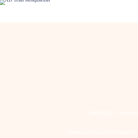
Pular
para
o
conteúdo
30/03/2025
Telas Mos
Aprenda a Instalar Tela Mosquiteir