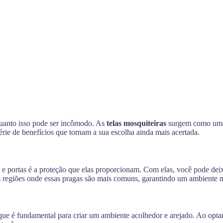
quanto isso pode ser incômodo. As
telas mosquiteiras
surgem como uma s
rie de benefícios que tornam a sua escolha ainda mais acertada.
e portas é a proteção que elas proporcionam. Com elas, você pode deix
m regiões onde essas pragas são mais comuns, garantindo um ambiente m
o que é fundamental para criar um ambiente acolhedor e arejado. Ao opt