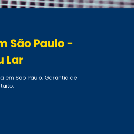
m São Paulo -
u Lar
ra em São Paulo. Garantia de
uito.