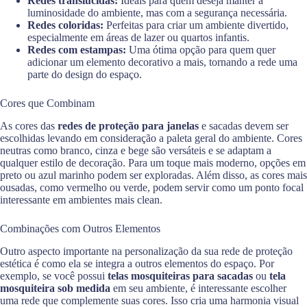
Redes translúcidas:
Ideais para quem deseja manter a
luminosidade do ambiente, mas com a segurança necessária.
Redes coloridas:
Perfeitas para criar um ambiente divertido,
especialmente em áreas de lazer ou quartos infantis.
Redes com estampas:
Uma ótima opção para quem quer
adicionar um elemento decorativo a mais, tornando a rede uma
parte do design do espaço.
Cores que Combinam
As cores das
redes de proteção para janelas
e sacadas devem ser
escolhidas levando em consideração a paleta geral do ambiente. Cores
neutras como branco, cinza e bege são versáteis e se adaptam a
qualquer estilo de decoração. Para um toque mais moderno, opções em
preto ou azul marinho podem ser exploradas. Além disso, as cores mais
ousadas, como vermelho ou verde, podem servir como um ponto focal
interessante em ambientes mais clean.
Combinações com Outros Elementos
Outro aspecto importante na personalização da sua rede de proteção
estética é como ela se integra a outros elementos do espaço. Por
exemplo, se você possui
telas mosquiteiras para sacadas
ou
tela
mosquiteira sob medida
em seu ambiente, é interessante escolher
uma rede que complemente suas cores. Isso cria uma harmonia visual