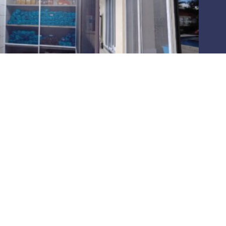
Há
10 anos
oferecendo as melhores soluções em
telas
mosquiteiras
,
pet screen
e
redes de proteção
para
residências e comércios
. Atuamos em toda a
região de São