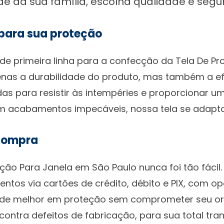
de da sua família, escolha qualidade e segu
 para sua proteção
 de primeira linha para a confecção da Tela De P
enas a durabilidade do produto, mas também a ef
adas para resistir às intempéries e proporcionar u
 acabamentos impecáveis, nossa tela se adapta a
 compra
ção Para Janela em São Paulo nunca foi tão fáci
ntos via cartões de crédito, débito e PIX, com o
á de melhor em proteção sem comprometer seu o
ntra defeitos de fabricação, para sua total tran