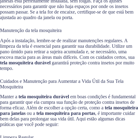
janelas está perfeitamente instalada, sem folgas. Faça os ajustes
necessários para garantir que não haja espaços por onde os insetos
possam passar. Se a tela for de encaixe, certifique-se de que está bem
ajustada ao quadro da janela ou porta.
Manutenção da tela mosquiteira
Após a instalação, lembre-se de realizar manutenções regulares. A
limpeza da tela é essencial para garantir sua durabilidade. Utilize um
pano úmido para retirar a sujeira acumulada e, se necessário, uma
escova macia para as áreas mais difíceis. Com os cuidados certos, sua
tela mosquiteira durável
garantirá proteção contra insetos por muito
tempo.
Cuidados e Manutenção para Aumentar a Vida Útil da Sua Tela
Mosquiteira
Manter a
tela mosquiteira durável
em boas condições é fundamental
para garantir que ela cumpra sua função de proteção contra insetos de
forma eficaz. Além de escolher a opção certa, como a
tela mosquiteira
para janelas
ou a
tela mosquiteira para portas
, é importante cuidar
bem delas para prolongar sua vida útil. Aqui estão algumas dicas
práticas que você pode seguir:
Limpeza Regular