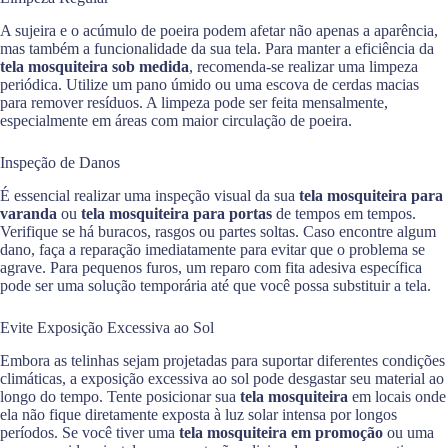
A sujeira e o acúmulo de poeira podem afetar não apenas a aparência,
mas também a funcionalidade da sua tela. Para manter a eficiência da
tela mosquiteira sob medida
, recomenda-se realizar uma limpeza
periódica. Utilize um pano úmido ou uma escova de cerdas macias
para remover resíduos. A limpeza pode ser feita mensalmente,
especialmente em áreas com maior circulação de poeira.
Inspeção de Danos
É essencial realizar uma inspeção visual da sua
tela mosquiteira para
varanda
ou
tela mosquiteira para portas
de tempos em tempos.
Verifique se há buracos, rasgos ou partes soltas. Caso encontre algum
dano, faça a reparação imediatamente para evitar que o problema se
agrave. Para pequenos furos, um reparo com fita adesiva específica
pode ser uma solução temporária até que você possa substituir a tela.
Evite Exposição Excessiva ao Sol
Embora as telinhas sejam projetadas para suportar diferentes condições
climáticas, a exposição excessiva ao sol pode desgastar seu material ao
longo do tempo. Tente posicionar sua
tela mosquiteira
em locais onde
ela não fique diretamente exposta à luz solar intensa por longos
períodos. Se você tiver uma
tela mosquiteira em promoção
ou uma