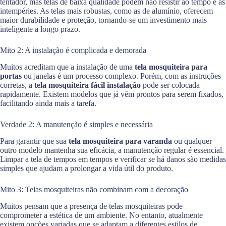
tentador, mas telas de baixa qualidade podem não resistir ao tempo e às
intempéries. As telas mais robustas, como as de alumínio, oferecem
maior durabilidade e proteção, tornando-se um investimento mais
inteligente a longo prazo.
Mito 2: A instalação é complicada e demorada
Muitos acreditam que a instalação de uma
tela mosquiteira para
portas
ou janelas é um processo complexo. Porém, com as instruções
corretas, a
tela mosquiteira fácil instalação
pode ser colocada
rapidamente. Existem modelos que já vêm prontos para serem fixados,
facilitando ainda mais a tarefa.
Verdade 2: A manutenção é simples e necessária
Para garantir que sua
tela mosquiteira para varanda
ou qualquer
outro modelo mantenha sua eficácia, a manutenção regular é essencial.
Limpar a tela de tempos em tempos e verificar se há danos são medidas
simples que ajudam a prolongar a vida útil do produto.
Mito 3: Telas mosquiteiras não combinam com a decoração
Muitos pensam que a presença de telas mosquiteiras pode
comprometer a estética de um ambiente. No entanto, atualmente
existem opções variadas que se adaptam a diferentes estilos de