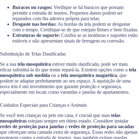
Buracos ou rasgos:
Verifique se há buracos que possam
permitir a entrada de insetos. Pequenos danos podem ser
reparados com fita adesiva própria para telas.
Desgaste nas bordas:
As bordas da tela podem se desgastar
com o tempo. Certifique-se de que estejam firmes e bem fixadas.
Estruturas de suporte:
Confira se as molduras e suportes estão
estáveis e não apresentam sinais de ferrugem ou corrosão.
Substituição de Telas Danificadas
Se a sua
tela mosquiteira
estiver muito danificada, pode ser mais
eficaz substituí-la do que tentar repará-la. Existem opções como a
tela
mosquiteira sob medida
ou a
tela mosquiteira magnética
, que
podem se adaptar perfeitamente ao seu espaço. A aquisição de uma
nova tela é um investimento que garante proteção e segurança,
especialmente em locais como varandas e janelas de apartamentos.
Cuidados Especiais para Crianças e Animais
Se você tem crianças ou pets em casa, é crucial que suas
telas
mosquiteiras
estejam sempre em ótimo estado. Considere instalar
redes de proteção para janelas
e
redes de proteção para sacadas
que ofereçam uma camada extra de segurança. Essas redes não apenas
protegem contra a entrada de insetos, mas também evitam quedas