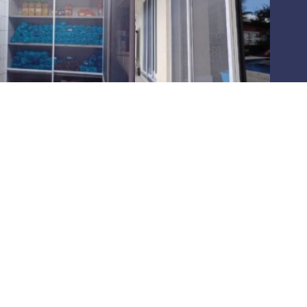
Há
10 anos
oferecendo as melhores soluções em
telas
mosquiteiras
,
pet screen
e
redes de proteção
para