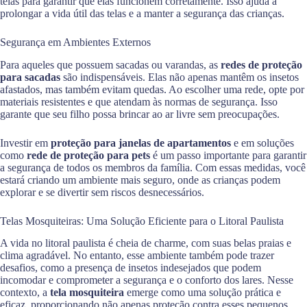
telas para garantir que elas funcionem corretamente. Isso ajuda a
prolongar a vida útil das telas e a manter a segurança das crianças.
Segurança em Ambientes Externos
Para aqueles que possuem sacadas ou varandas, as
redes de proteção
para sacadas
são indispensáveis. Elas não apenas mantêm os insetos
afastados, mas também evitam quedas. Ao escolher uma rede, opte por
materiais resistentes e que atendam às normas de segurança. Isso
garante que seu filho possa brincar ao ar livre sem preocupações.
Investir em
proteção para janelas de apartamentos
e em soluções
como
rede de proteção para pets
é um passo importante para garantir
a segurança de todos os membros da família. Com essas medidas, você
estará criando um ambiente mais seguro, onde as crianças podem
explorar e se divertir sem riscos desnecessários.
Telas Mosquiteiras: Uma Solução Eficiente para o Litoral Paulista
A vida no litoral paulista é cheia de charme, com suas belas praias e
clima agradável. No entanto, esse ambiente também pode trazer
desafios, como a presença de insetos indesejados que podem
incomodar e comprometer a segurança e o conforto dos lares. Nesse
contexto, a
tela mosquiteira
emerge como uma solução prática e
eficaz, proporcionando não apenas proteção contra esses pequenos