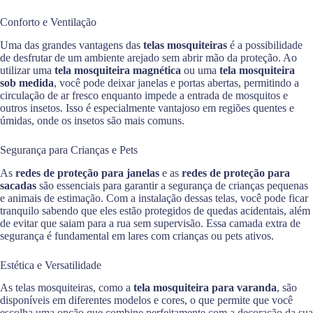
Conforto e Ventilação
Uma das grandes vantagens das
telas mosquiteiras
é a possibilidade
de desfrutar de um ambiente arejado sem abrir mão da proteção. Ao
utilizar uma
tela mosquiteira magnética
ou uma
tela mosquiteira
sob medida
, você pode deixar janelas e portas abertas, permitindo a
circulação de ar fresco enquanto impede a entrada de mosquitos e
outros insetos. Isso é especialmente vantajoso em regiões quentes e
úmidas, onde os insetos são mais comuns.
Segurança para Crianças e Pets
As
redes de proteção para janelas
e as
redes de proteção para
sacadas
são essenciais para garantir a segurança de crianças pequenas
e animais de estimação. Com a instalação dessas telas, você pode ficar
tranquilo sabendo que eles estão protegidos de quedas acidentais, além
de evitar que saiam para a rua sem supervisão. Essa camada extra de
segurança é fundamental em lares com crianças ou pets ativos.
Estética e Versatilidade
As telas mosquiteiras, como a
tela mosquiteira para varanda
, são
disponíveis em diferentes modelos e cores, o que permite que você
escolha uma opção que combine perfeitamente com a decoração da sua