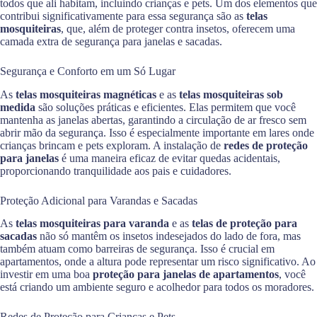
todos que ali habitam, incluindo crianças e pets. Um dos elementos que
contribui significativamente para essa segurança são as
telas
mosquiteiras
, que, além de proteger contra insetos, oferecem uma
camada extra de segurança para janelas e sacadas.
Segurança e Conforto em um Só Lugar
As
telas mosquiteiras magnéticas
e as
telas mosquiteiras sob
medida
são soluções práticas e eficientes. Elas permitem que você
mantenha as janelas abertas, garantindo a circulação de ar fresco sem
abrir mão da segurança. Isso é especialmente importante em lares onde
crianças brincam e pets exploram. A instalação de
redes de proteção
para janelas
é uma maneira eficaz de evitar quedas acidentais,
proporcionando tranquilidade aos pais e cuidadores.
Proteção Adicional para Varandas e Sacadas
As
telas mosquiteiras para varanda
e as
telas de proteção para
sacadas
não só mantêm os insetos indesejados do lado de fora, mas
também atuam como barreiras de segurança. Isso é crucial em
apartamentos, onde a altura pode representar um risco significativo. Ao
investir em uma boa
proteção para janelas de apartamentos
, você
está criando um ambiente seguro e acolhedor para todos os moradores.
Redes de Proteção para Crianças e Pets