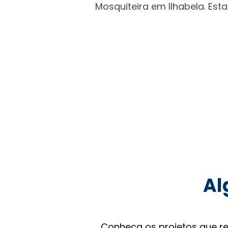
Mosquiteira em Ilhabela. Es
Al
Conheça os projetos que r