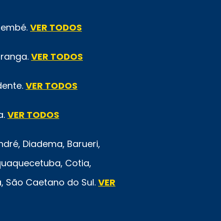
emembé.
VER TODOS
iranga.
VER TODOS
dente.
VER TODOS
a.
VER TODOS
ré, Diadema, Barueri,
quaquecetuba, Cotia,
rã, São Caetano do Sul.
VER