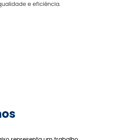
alidade e eficiência.
hos
ixo representa um trabalho