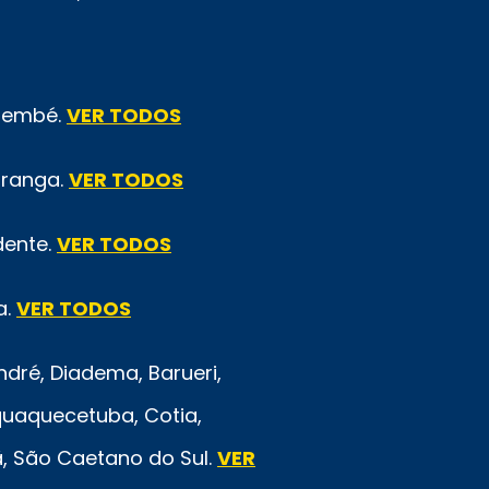
emembé.
VER TODOS
iranga.
VER TODOS
dente.
VER TODOS
a.
VER TODOS
ré, Diadema, Barueri,
quaquecetuba, Cotia,
rã, São Caetano do Sul.
VER