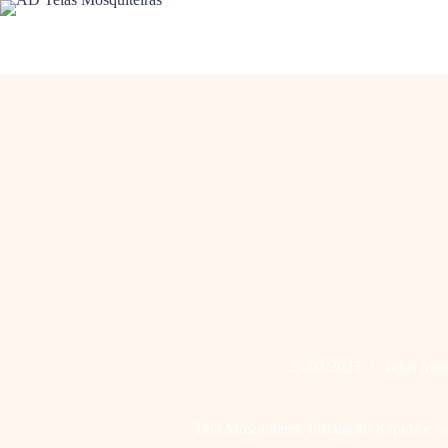
Pular
para
o
conteúdo
29/03/2025
Telas Mos
Tela Mosquiteira: Instalação Rápida e