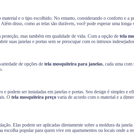
 material e o tipo escolhido. No entanto, considerando o conforto e a 
. Além disso, como as telas são duráveis, você pode esperar uma longa 
o em proteção, mas também em qualidade de vida. Com a opção de
tela m
abrir suas janelas e portas sem se preocupar com os intrusos indesejados
 variedade de opções de
tela mosquiteira para janelas
, cada uma com s
o.
dro e podem ser instaladas em janelas e portas. Seu design é simples e e
iais. O
tela mosquiteira preço
varia de acordo com o material e a dime
talação. Elas podem ser aplicadas diretamente sobre a moldura da janel
uma escolha popular para quem vive em apartamentos ou locais onde a re