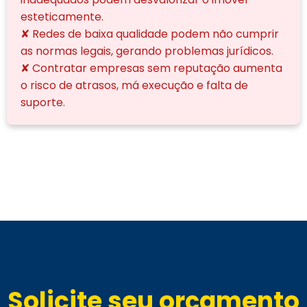
esteticamente.
✘ Redes de baixa qualidade podem não cumprir
as normas legais, gerando problemas jurídicos.
✘ Contratar empresas sem reputação aumenta
o risco de atrasos, má execução e falta de
suporte.
Solicite seu orçamento