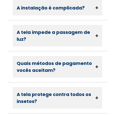
+
A instalação é complicada?
A tela impede a passagem de
+
luz?
Quais métodos de pagamento
+
vocês aceitam?
A tela protege contra todos os
+
insetos?