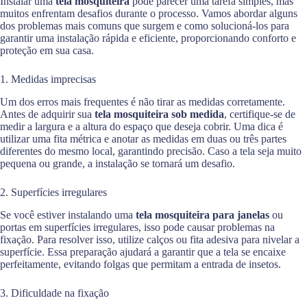
Instalar uma
tela mosquiteira
pode parecer uma tarefa simples, mas
muitos enfrentam desafios durante o processo. Vamos abordar alguns
dos problemas mais comuns que surgem e como solucioná-los para
garantir uma instalação rápida e eficiente, proporcionando conforto e
proteção em sua casa.
1. Medidas imprecisas
Um dos erros mais frequentes é não tirar as medidas corretamente.
Antes de adquirir sua
tela mosquiteira sob medida
, certifique-se de
medir a largura e a altura do espaço que deseja cobrir. Uma dica é
utilizar uma fita métrica e anotar as medidas em duas ou três partes
diferentes do mesmo local, garantindo precisão. Caso a tela seja muito
pequena ou grande, a instalação se tornará um desafio.
2. Superfícies irregulares
Se você estiver instalando uma
tela mosquiteira para janelas
ou
portas em superfícies irregulares, isso pode causar problemas na
fixação. Para resolver isso, utilize calços ou fita adesiva para nivelar a
superfície. Essa preparação ajudará a garantir que a tela se encaixe
perfeitamente, evitando folgas que permitam a entrada de insetos.
3. Dificuldade na fixação