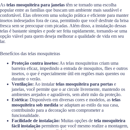
As
telas mosquiteira para janelas
têm se tornado uma escolha
popular entre as famílias que buscam um ambiente mais saudável e
confortável. Elas oferecem uma solução prática e eficiente para manter
insetos indesejados fora de casa, permitindo que você desfrute da brisa
fresca sem se preocupar com picadas. Além disso, a instalação dessas
telas é bastante simples e pode ser feita rapidamente, tornando-se uma
opção viável para quem deseja melhorar a qualidade de vida em seu
lar.
Benefícios das telas mosquiteiras
Proteção contra insetos:
As telas mosquiteiras criam uma
barreira eficaz, impedindo a entrada de mosquitos, flies e outros
insetos, o que é especialmente útil em regiões mais quentes ou
durante o verão.
Ventilação:
Ao instalar
telas mosquiteira para portas
e
janelas, você permite que o ar circule livremente, mantendo os
ambientes arejados e agradáveis, sem abrir mão da proteção.
Estética:
Disponíveis em diversas cores e modelos, as
telas
mosquiteira sob medida
se adaptam ao estilo da sua casa,
contribuindo para a decoração sem comprometer a
funcionalidade.
Facilidade de instalação:
Muitas opções de
tela mosquiteira
fácil instalação
permitem que você mesmo realize a montagem,