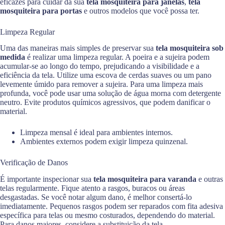
eficazes para cuidar da sua
tela mosquiteira para janelas
,
tela
mosquiteira para portas
e outros modelos que você possa ter.
Limpeza Regular
Uma das maneiras mais simples de preservar sua
tela mosquiteira sob
medida
é realizar uma limpeza regular. A poeira e a sujeira podem
acumular-se ao longo do tempo, prejudicando a visibilidade e a
eficiência da tela. Utilize uma escova de cerdas suaves ou um pano
levemente úmido para remover a sujeira. Para uma limpeza mais
profunda, você pode usar uma solução de água morna com detergente
neutro. Evite produtos químicos agressivos, que podem danificar o
material.
Limpeza mensal é ideal para ambientes internos.
Ambientes externos podem exigir limpeza quinzenal.
Verificação de Danos
É importante inspecionar sua
tela mosquiteira para varanda
e outras
telas regularmente. Fique atento a rasgos, buracos ou áreas
desgastadas. Se você notar algum dano, é melhor consertá-lo
imediatamente. Pequenos rasgos podem ser reparados com fita adesiva
específica para telas ou mesmo costurados, dependendo do material.
Para danos maiores, considere a substituição da tela.