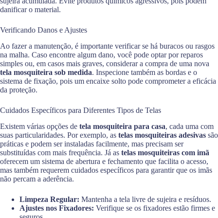
sujeira acumulada. Evite produtos químicos agressivos, pois podem
danificar o material.
Verificando Danos e Ajustes
Ao fazer a manutenção, é importante verificar se há buracos ou rasgos
na malha. Caso encontre algum dano, você pode optar por reparos
simples ou, em casos mais graves, considerar a compra de uma nova
tela mosquiteira sob medida
. Inspecione também as bordas e o
sistema de fixação, pois um encaixe solto pode comprometer a eficácia
da proteção.
Cuidados Específicos para Diferentes Tipos de Telas
Existem várias opções de
tela mosquiteira para casa
, cada uma com
suas particularidades. Por exemplo, as
telas mosquiteiras adesivas
são
práticas e podem ser instaladas facilmente, mas precisam ser
substituídas com mais frequência. Já as
telas mosquiteiras com imã
oferecem um sistema de abertura e fechamento que facilita o acesso,
mas também requerem cuidados específicos para garantir que os imãs
não percam a aderência.
Limpeza Regular:
Mantenha a tela livre de sujeira e resíduos.
Ajustes nos Fixadores:
Verifique se os fixadores estão firmes e
seguros.