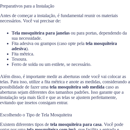
Preparativos para a Instalação
Antes de começar a instalação, é fundamental reunir os materiais
necessários. Você vai precisar de:
Tela mosquiteira para janelas
ou para portas, dependendo da
sua necessidade.
Fita adesiva ou grampos (caso opte pela
tela mosquiteira
adesiva
).
Fita métrica.
Tesoura.
Ferro de solda ou um estilete, se necessário.
Além disso, é importante medir as aberturas onde você vai colocar as
telas. Para isso, utilize a fita métrica e anote as medidas, considerando a
possibilidade de fazer uma
tela mosquiteira sob medida
caso as
aberturas sejam diferentes dos tamanhos padrões. Isso garante que a
instalação seja mais fácil e que as telas se ajustem perfeitamente,
evitando que insetos consigam entrar.
Escolhendo o Tipo de Tela Mosquiteira
Existem diferentes tipos de
tela mosquiteira para casa
. Você pode
optar por uma
tela mosquiteira com imã
, que facilita a entrada e