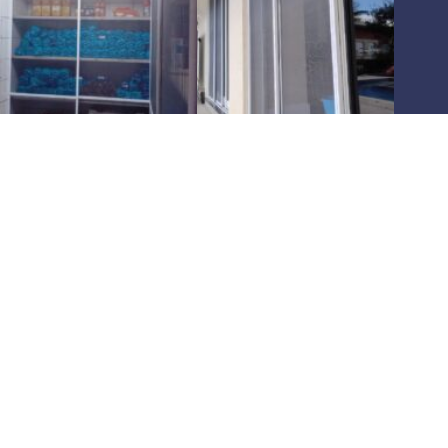
Há
10 anos
oferecendo as melhores soluções em
telas
mosquiteiras
,
pet screen
e
redes de proteção
para
residências e comércios
. Atuamos em toda a
região de São