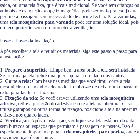
saída, ou uma tela fixa, que é mais tradicional. Se você tem crianças ou
animais de estimação, a opção magnética pode ser mais prática, já que
permite a passagem sem necessidade de abrir e fechar. Para varandas,
uma
tela mosquiteira para varanda
pode ser uma solução ideal, pois
oferece proteção sem comprometer a ventilação.
Passo a Passo da Instalação
Após escolher a tela e reunir os materiais, siga este passo a passo para
a instalação:
1.
Prepare a superfície
: Limpe bem a área onde a tela será instalada.
Se for uma janela, retire qualquer sujeira acumulada nos cantos.
2.
Corte a tela
: Com base nas medidas que você tirou, corte a tela
mosquiteira no tamanho adequado. Lembre-se de deixar uma margem
extra para facilitar a fixação.
3.
Fixação da tela
: Se você estiver utilizando uma
tela mosquiteira
adesiva
, retire a proteção do adesivo e cole a tela na abertura. Caso
utilize grampos ou outra forma de fixação, posicione a tela na abertura
e fixe-a nos quatro lados.
4.
Verificação
: Após a instalação, verifique se a tela está bem fixada,
sem buracos ou espaços que permitam a passagem de insetos. Isso é
especialmente importante para a
tela mosquiteira para portas
, onde a
movimentação é constante.