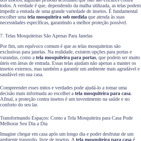
todos. A verdade é que, dependendo da malha utilizada, as telas podem
impedir a entrada de uma grande variedade de insetos. É fundamental
escolher uma
tela mosquiteira sob medida
que atenda às suas
necessidades específicas, garantindo a melhor proteção possível.
7. Telas Mosquiteiras São Apenas Para Janelas
Por fim, um equívoco comum é que as telas mosquiteiras são
exclusivas para janelas. Na realidade, existem opções para portas e
varandas, como a
tela mosquiteira para portas
, que podem ser muito
úteis em áreas de entrada. Essas telas ajudam não apenas a manter os
insetos externos, mas também a garantir um ambiente mais agradável e
saudável em sua casa.
Compreender esses mitos e verdades pode ajudá-lo a tomar uma
decisão mais informada ao escolher a
tela mosquiteira para casa
.
Afinal, a proteção contra insetos é um investimento na saúde e no
conforto do seu lar.
Transformando Espaços: Como a Tela Mosquiteira para Casa Pode
Melhorar Seu Dia a Dia
Imagine chegar em casa após um longo dia e poder desfrutar de um
ambiente tranquilo, livre de insetos. A
tela mosquiteira para casa
é