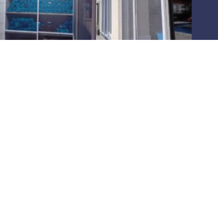
Há
10 anos
oferecendo as melhores soluções em
telas
mosquiteiras
,
pet screen
e
redes de proteção
para
residências e comércios
. Atuamos em toda a
região de São
Paulo
, garantindo
segurança
e
conforto
para sua família e
seus pets. Confie em quem entende do assunto e solicite agora