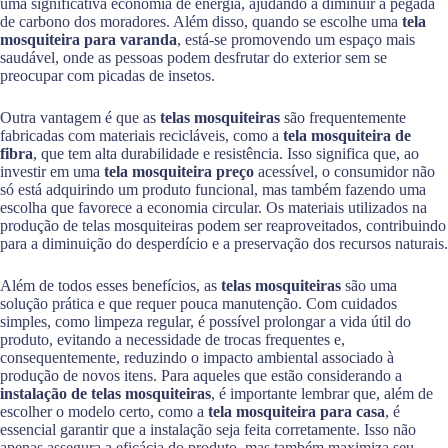
uma significativa economia de energia, ajudando a diminuir a pegada
de carbono dos moradores. Além disso, quando se escolhe uma
tela
mosquiteira para varanda
, está-se promovendo um espaço mais
saudável, onde as pessoas podem desfrutar do exterior sem se
preocupar com picadas de insetos.
Outra vantagem é que as
telas mosquiteiras
são frequentemente
fabricadas com materiais recicláveis, como a
tela mosquiteira de
fibra
, que tem alta durabilidade e resistência. Isso significa que, ao
investir em uma
tela mosquiteira preço
acessível, o consumidor não
só está adquirindo um produto funcional, mas também fazendo uma
escolha que favorece a economia circular. Os materiais utilizados na
produção de telas mosquiteiras podem ser reaproveitados, contribuindo
para a diminuição do desperdício e a preservação dos recursos naturais.
Além de todos esses benefícios, as
telas mosquiteiras
são uma
solução prática e que requer pouca manutenção. Com cuidados
simples, como limpeza regular, é possível prolongar a vida útil do
produto, evitando a necessidade de trocas frequentes e,
consequentemente, reduzindo o impacto ambiental associado à
produção de novos itens. Para aqueles que estão considerando a
instalação de telas mosquiteiras
, é importante lembrar que, além de
escolher o modelo certo, como a
tela mosquiteira para casa
, é
essencial garantir que a instalação seja feita corretamente. Isso não
apenas assegura a eficácia do produto, mas também maximiza seu