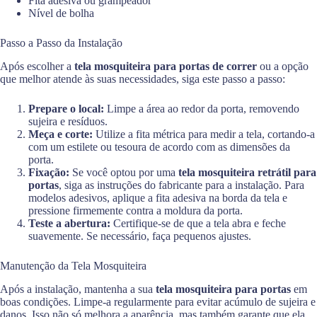
Fita adesiva ou grampeador
Nível de bolha
Passo a Passo da Instalação
Após escolher a
tela mosquiteira para portas de correr
ou a opção
que melhor atende às suas necessidades, siga este passo a passo:
Prepare o local:
Limpe a área ao redor da porta, removendo
sujeira e resíduos.
Meça e corte:
Utilize a fita métrica para medir a tela, cortando-a
com um estilete ou tesoura de acordo com as dimensões da
porta.
Fixação:
Se você optou por uma
tela mosquiteira retrátil para
portas
, siga as instruções do fabricante para a instalação. Para
modelos adesivos, aplique a fita adesiva na borda da tela e
pressione firmemente contra a moldura da porta.
Teste a abertura:
Certifique-se de que a tela abra e feche
suavemente. Se necessário, faça pequenos ajustes.
Manutenção da Tela Mosquiteira
Após a instalação, mantenha a sua
tela mosquiteira para portas
em
boas condições. Limpe-a regularmente para evitar acúmulo de sujeira e
danos. Isso não só melhora a aparência, mas também garante que ela