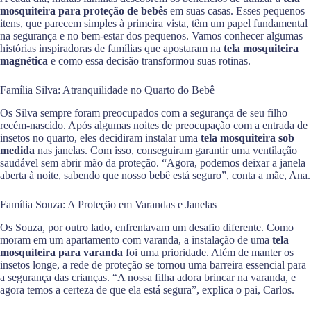
mosquiteira para proteção de bebês
em suas casas. Esses pequenos
itens, que parecem simples à primeira vista, têm um papel fundamental
na segurança e no bem-estar dos pequenos. Vamos conhecer algumas
histórias inspiradoras de famílias que apostaram na
tela mosquiteira
magnética
e como essa decisão transformou suas rotinas.
Família Silva: Atranquilidade no Quarto do Bebê
Os Silva sempre foram preocupados com a segurança de seu filho
recém-nascido. Após algumas noites de preocupação com a entrada de
insetos no quarto, eles decidiram instalar uma
tela mosquiteira sob
medida
nas janelas. Com isso, conseguiram garantir uma ventilação
saudável sem abrir mão da proteção. “Agora, podemos deixar a janela
aberta à noite, sabendo que nosso bebê está seguro”, conta a mãe, Ana.
Família Souza: A Proteção em Varandas e Janelas
Os Souza, por outro lado, enfrentavam um desafio diferente. Como
moram em um apartamento com varanda, a instalação de uma
tela
mosquiteira para varanda
foi uma prioridade. Além de manter os
insetos longe, a rede de proteção se tornou uma barreira essencial para
a segurança das crianças. “A nossa filha adora brincar na varanda, e
agora temos a certeza de que ela está segura”, explica o pai, Carlos.