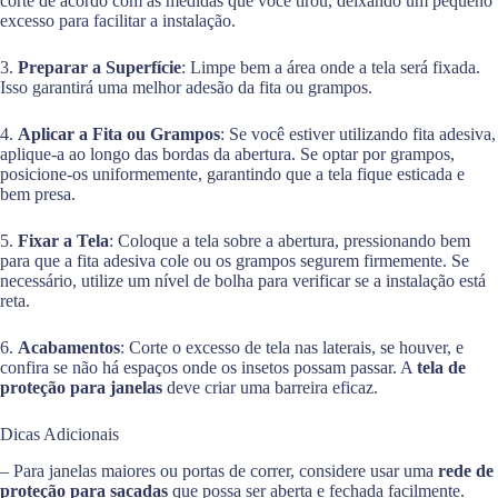
corte de acordo com as medidas que você tirou, deixando um pequeno
excesso para facilitar a instalação.
3.
Preparar a Superfície
: Limpe bem a área onde a tela será fixada.
Isso garantirá uma melhor adesão da fita ou grampos.
4.
Aplicar a Fita ou Grampos
: Se você estiver utilizando fita adesiva,
aplique-a ao longo das bordas da abertura. Se optar por grampos,
posicione-os uniformemente, garantindo que a tela fique esticada e
bem presa.
5.
Fixar a Tela
: Coloque a tela sobre a abertura, pressionando bem
para que a fita adesiva cole ou os grampos segurem firmemente. Se
necessário, utilize um nível de bolha para verificar se a instalação está
reta.
6.
Acabamentos
: Corte o excesso de tela nas laterais, se houver, e
confira se não há espaços onde os insetos possam passar. A
tela de
proteção para janelas
deve criar uma barreira eficaz.
Dicas Adicionais
– Para janelas maiores ou portas de correr, considere usar uma
rede de
proteção para sacadas
que possa ser aberta e fechada facilmente.