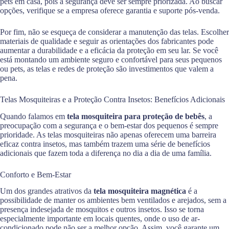
pets em casa, pois a segurança deve ser sempre priorizada. Ao buscar
opções, verifique se a empresa oferece garantia e suporte pós-venda.
Por fim, não se esqueça de considerar a manutenção das telas. Escolher
materiais de qualidade e seguir as orientações dos fabricantes pode
aumentar a durabilidade e a eficácia da proteção em seu lar. Se você
está montando um ambiente seguro e confortável para seus pequenos
ou pets, as telas e redes de proteção são investimentos que valem a
pena.
Telas Mosquiteiras e a Proteção Contra Insetos: Benefícios Adicionais
Quando falamos em
tela mosquiteira para proteção de bebês
, a
preocupação com a segurança e o bem-estar dos pequenos é sempre
prioridade. As telas mosquiteiras não apenas oferecem uma barreira
eficaz contra insetos, mas também trazem uma série de benefícios
adicionais que fazem toda a diferença no dia a dia de uma família.
Conforto e Bem-Estar
Um dos grandes atrativos da
tela mosquiteira magnética
é a
possibilidade de manter os ambientes bem ventilados e arejados, sem a
presença indesejada de mosquitos e outros insetos. Isso se torna
especialmente importante em locais quentes, onde o uso de ar-
condicionado pode não ser a melhor opção. Assim, você garante um