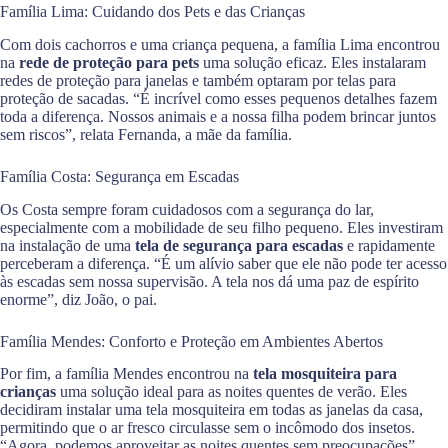
Família Lima: Cuidando dos Pets e das Crianças
Com dois cachorros e uma criança pequena, a família Lima encontrou
na
rede de proteção para pets
uma solução eficaz. Eles instalaram
redes de proteção para janelas e também optaram por telas para
proteção de sacadas. “É incrível como esses pequenos detalhes fazem
toda a diferença. Nossos animais e a nossa filha podem brincar juntos
sem riscos”, relata Fernanda, a mãe da família.
Família Costa: Segurança em Escadas
Os Costa sempre foram cuidadosos com a segurança do lar,
especialmente com a mobilidade de seu filho pequeno. Eles investiram
na instalação de uma
tela de segurança para escadas
e rapidamente
perceberam a diferença. “É um alívio saber que ele não pode ter acesso
às escadas sem nossa supervisão. A tela nos dá uma paz de espírito
enorme”, diz João, o pai.
Família Mendes: Conforto e Proteção em Ambientes Abertos
Por fim, a família Mendes encontrou na
tela mosquiteira para
crianças
uma solução ideal para as noites quentes de verão. Eles
decidiram instalar uma tela mosquiteira em todas as janelas da casa,
permitindo que o ar fresco circulasse sem o incômodo dos insetos.
“Agora, podemos aproveitar as noites quentes sem preocupações”,