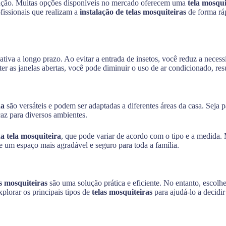
alação. Muitas opções disponíveis no mercado oferecem uma
tela mosqui
ofissionais que realizam a
instalação de telas mosquiteiras
de forma ráp
tiva a longo prazo. Ao evitar a entrada de insetos, você reduz a neces
er as janelas abertas, você pode diminuir o uso de ar condicionado, re
da
são versáteis e podem ser adaptadas a diferentes áreas da casa. Seja p
caz para diversos ambientes.
a tela mosquiteira
, que pode variar de acordo com o tipo e a medida. 
e um espaço mais agradável e seguro para toda a família.
as mosquiteiras
são uma solução prática e eficiente. No entanto, escolhe
plorar os principais tipos de
telas mosquiteiras
para ajudá-lo a decidir