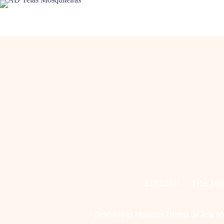
Pular
para
o
conteúdo
25/03/2025
Telas Mos
Descubra as Melhores Ofertas de Tela M