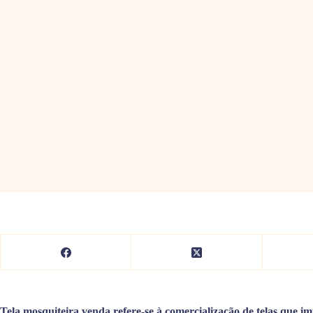
Tela mosquiteira venda refere-se à comercialização de telas que i