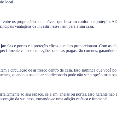
do local.
 entre os proprietários de imóveis que buscam conforto e proteção. Al
incipais vantagens de investir nesse item para a sua casa.
 janelas
e portas é a proteção eficaz que elas proporcionam. Com as tel
 especialmente valioso em regiões onde as pragas são comuns, garantind
tem a circulação de ar fresco dentro de casa. Isso significa que você p
quentes, quando o uso de ar condicionado pode não ser a opção mais s
erfeitamente ao seu espaço, seja em janelas ou portas. Isso garante nã
ecoração da sua casa, tornando-se uma adição estética e funcional.