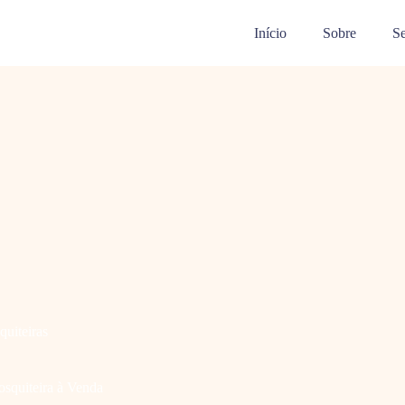
Início
Sobre
Se
quiteiras
osquiteira à Venda