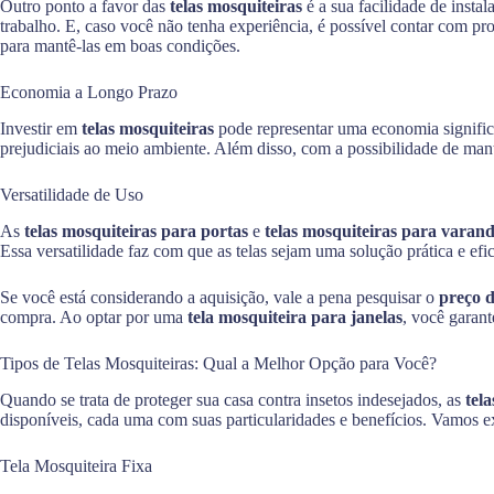
Outro ponto a favor das
telas mosquiteiras
é a sua facilidade de inst
trabalho. E, caso você não tenha experiência, é possível contar com pr
para mantê-las em boas condições.
Economia a Longo Prazo
Investir em
telas mosquiteiras
pode representar uma economia significa
prejudiciais ao meio ambiente. Além disso, com a possibilidade de mant
Versatilidade de Uso
As
telas mosquiteiras para portas
e
telas mosquiteiras para varan
Essa versatilidade faz com que as telas sejam uma solução prática e efi
Se você está considerando a aquisição, vale a pena pesquisar o
preço d
compra. Ao optar por uma
tela mosquiteira para janelas
, você garant
Tipos de Telas Mosquiteiras: Qual a Melhor Opção para Você?
Quando se trata de proteger sua casa contra insetos indesejados, as
tel
disponíveis, cada uma com suas particularidades e benefícios. Vamos ex
Tela Mosquiteira Fixa