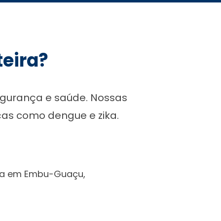
teira?
egurança e saúde. Nossas
ças como dengue e zika.
ela em Embu-Guaçu,