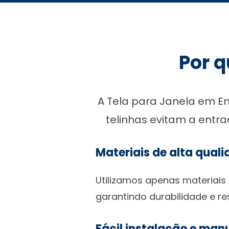
Por q
A Tela para Janela em E
telinhas evitam a entr
Materiais de alta qual
Utilizamos apenas materiai
garantindo durabilidade e r
Fácil instalação e ma