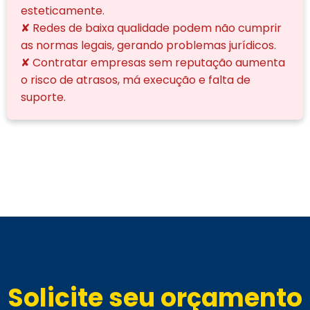
esteticamente.
✘ Redes de baixa qualidade podem não cumprir
as normas legais, gerando problemas jurídicos.
✘ Contratar empresas sem reputação aumenta
o risco de atrasos, má execução e falta de
suporte.
Solicite seu orçamento