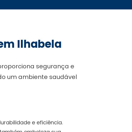
em Ilhabela
 proporciona segurança e
indo um ambiente saudável
rabilidade e eficiência.
s também embeleza sua