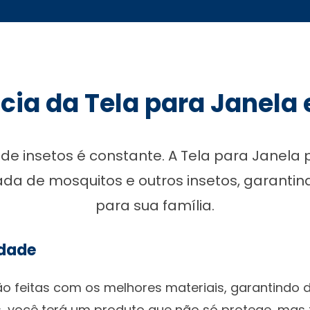
cia da Tela para Janela 
 de insetos é constante. A Tela para Janela
rada de mosquitos e outros insetos, garant
para sua família.
idade
o feitas com os melhores materiais, garantindo du
, você terá um produto que não só protege, ma