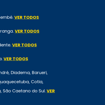
emembé.
VER TODOS
iranga.
VER TODOS
dente.
VER TODOS
a.
VER TODOS
ré, Diadema, Barueri,
quaquecetuba, Cotia,
rã, São Caetano do Sul.
VER