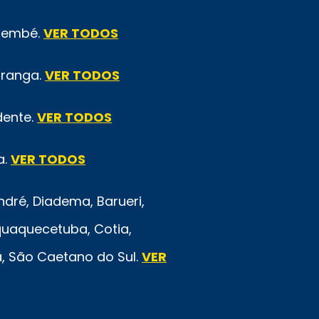
emembé.
VER TODOS
iranga.
VER TODOS
dente.
VER TODOS
a.
VER TODOS
ré, Diadema, Barueri,
quaquecetuba, Cotia,
rã, São Caetano do Sul.
VER