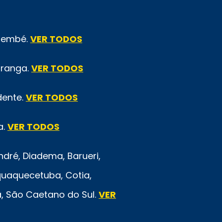
emembé.
VER TODOS
iranga.
VER TODOS
dente.
VER TODOS
a.
VER TODOS
ré, Diadema, Barueri,
quaquecetuba, Cotia,
rã, São Caetano do Sul.
VER