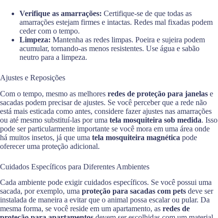
Verifique as amarrações:
Certifique-se de que todas as
amarrações estejam firmes e intactas. Redes mal fixadas podem
ceder com o tempo.
Limpeza:
Mantenha as redes limpas. Poeira e sujeira podem
acumular, tornando-as menos resistentes. Use água e sabão
neutro para a limpeza.
Ajustes e Reposições
Com o tempo, mesmo as melhores
redes de proteção para janelas
e
sacadas podem precisar de ajustes. Se você perceber que a rede não
está mais esticada como antes, considere fazer ajustes nas amarrações
ou até mesmo substituí-las por uma
tela mosquiteira sob medida
. Isso
pode ser particularmente importante se você mora em uma área onde
há muitos insetos, já que uma
tela mosquiteira magnética
pode
oferecer uma proteção adicional.
Cuidados Específicos para Diferentes Ambientes
Cada ambiente pode exigir cuidados específicos. Se você possui uma
sacada, por exemplo, uma
proteção para sacadas com pets
deve ser
instalada de maneira a evitar que o animal possa escalar ou pular. Da
mesma forma, se você reside em um apartamento, as
redes de
proteção para apartamentos
devem ser escolhidas com um material