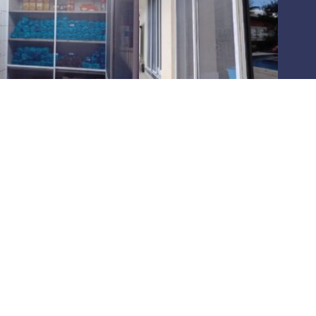
Há
10 anos
oferecendo as melhores soluções em
telas
mosquiteiras
,
pet screen
e
redes de proteção
para
residências e comércios
. Atuamos em toda a
região de São