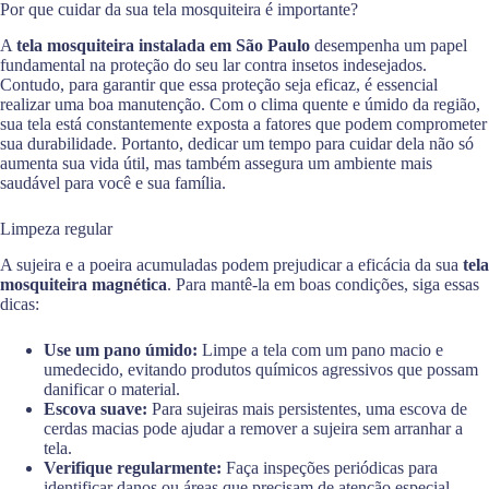
Por que cuidar da sua tela mosquiteira é importante?
A
tela mosquiteira instalada em São Paulo
desempenha um papel
fundamental na proteção do seu lar contra insetos indesejados.
Contudo, para garantir que essa proteção seja eficaz, é essencial
realizar uma boa manutenção. Com o clima quente e úmido da região,
sua tela está constantemente exposta a fatores que podem comprometer
sua durabilidade. Portanto, dedicar um tempo para cuidar dela não só
aumenta sua vida útil, mas também assegura um ambiente mais
saudável para você e sua família.
Limpeza regular
A sujeira e a poeira acumuladas podem prejudicar a eficácia da sua
tela
mosquiteira magnética
. Para mantê-la em boas condições, siga essas
dicas:
Use um pano úmido:
Limpe a tela com um pano macio e
umedecido, evitando produtos químicos agressivos que possam
danificar o material.
Escova suave:
Para sujeiras mais persistentes, uma escova de
cerdas macias pode ajudar a remover a sujeira sem arranhar a
tela.
Verifique regularmente:
Faça inspeções periódicas para
identificar danos ou áreas que precisam de atenção especial.