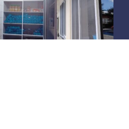
Há
10 anos
oferecendo as melhores soluções em
telas
mosquiteiras
,
pet screen
e
redes de proteção
para