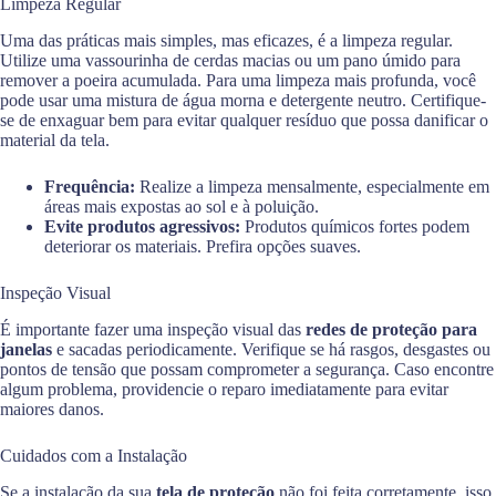
Limpeza Regular
Uma das práticas mais simples, mas eficazes, é a limpeza regular.
Utilize uma vassourinha de cerdas macias ou um pano úmido para
remover a poeira acumulada. Para uma limpeza mais profunda, você
pode usar uma mistura de água morna e detergente neutro. Certifique-
se de enxaguar bem para evitar qualquer resíduo que possa danificar o
material da tela.
Frequência:
Realize a limpeza mensalmente, especialmente em
áreas mais expostas ao sol e à poluição.
Evite produtos agressivos:
Produtos químicos fortes podem
deteriorar os materiais. Prefira opções suaves.
Inspeção Visual
É importante fazer uma inspeção visual das
redes de proteção para
janelas
e sacadas periodicamente. Verifique se há rasgos, desgastes ou
pontos de tensão que possam comprometer a segurança. Caso encontre
algum problema, providencie o reparo imediatamente para evitar
maiores danos.
Cuidados com a Instalação
Se a instalação da sua
tela de proteção
não foi feita corretamente, isso