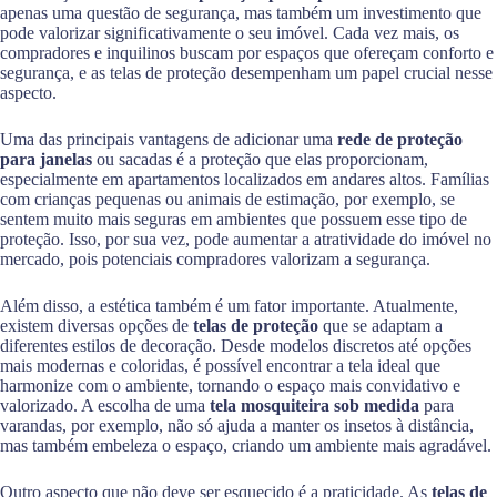
apenas uma questão de segurança, mas também um investimento que
pode valorizar significativamente o seu imóvel. Cada vez mais, os
compradores e inquilinos buscam por espaços que ofereçam conforto e
segurança, e as telas de proteção desempenham um papel crucial nesse
aspecto.
Uma das principais vantagens de adicionar uma
rede de proteção
para janelas
ou sacadas é a proteção que elas proporcionam,
especialmente em apartamentos localizados em andares altos. Famílias
com crianças pequenas ou animais de estimação, por exemplo, se
sentem muito mais seguras em ambientes que possuem esse tipo de
proteção. Isso, por sua vez, pode aumentar a atratividade do imóvel no
mercado, pois potenciais compradores valorizam a segurança.
Além disso, a estética também é um fator importante. Atualmente,
existem diversas opções de
telas de proteção
que se adaptam a
diferentes estilos de decoração. Desde modelos discretos até opções
mais modernas e coloridas, é possível encontrar a tela ideal que
harmonize com o ambiente, tornando o espaço mais convidativo e
valorizado. A escolha de uma
tela mosquiteira sob medida
para
varandas, por exemplo, não só ajuda a manter os insetos à distância,
mas também embeleza o espaço, criando um ambiente mais agradável.
Outro aspecto que não deve ser esquecido é a praticidade. As
telas de