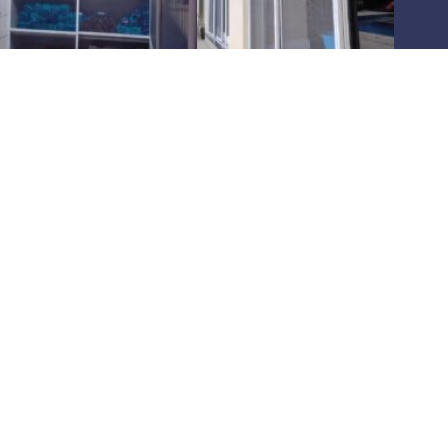
Há
10 anos
oferecendo as melhores soluções em
telas
mosquiteiras
,
pet screen
e
redes de proteção
para
residências e comércios
. Atuamos em toda a
região de São
Paulo
, garantindo
segurança
e
conforto
para sua família e
seus pets. Confie em quem entende do assunto e solicite agora
mesmo seu orçamento! Proteja seu espaço com quem é