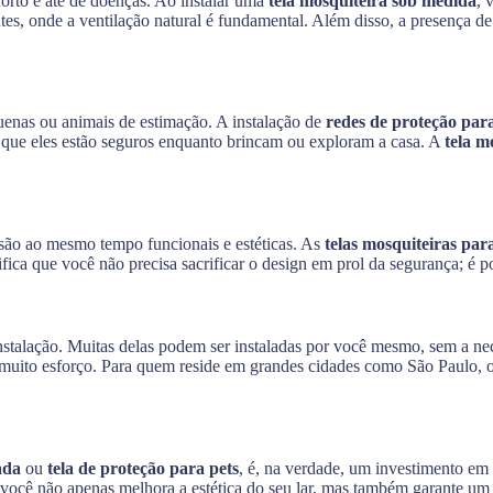
orto e até de doenças. Ao instalar uma
tela mosquiteira sob medida
, 
es, onde a ventilação natural é fundamental. Além disso, a presença de 
uenas ou animais de estimação. A instalação de
redes de proteção para
de que eles estão seguros enquanto brincam ou exploram a casa. A
tela m
 são ao mesmo tempo funcionais e estéticas. As
telas mosquiteiras par
fica que você não precisa sacrificar o design em prol da segurança; é p
instalação. Muitas delas podem ser instaladas por você mesmo, sem a n
 muito esforço. Para quem reside em grandes cidades como São Paulo, on
ada
ou
tela de proteção para pets
, é, na verdade, um investimento em
 você não apenas melhora a estética do seu lar, mas também garante um