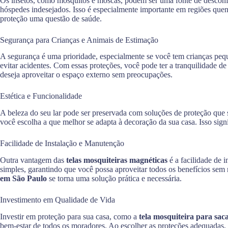
Os insetos, como mosquitos e moscas, podem ser uma fonte de desconf
hóspedes indesejados. Isso é especialmente importante em regiões quent
proteção uma questão de saúde.
Segurança para Crianças e Animais de Estimação
A segurança é uma prioridade, especialmente se você tem crianças peq
evitar acidentes. Com essas proteções, você pode ter a tranquilidade 
deseja aproveitar o espaço externo sem preocupações.
Estética e Funcionalidade
A beleza do seu lar pode ser preservada com soluções de proteção que
você escolha a que melhor se adapta à decoração da sua casa. Isso signi
Facilidade de Instalação e Manutenção
Outra vantagem das
telas mosquiteiras magnéticas
é a facilidade de 
simples, garantindo que você possa aproveitar todos os benefícios sem
em São Paulo
se torna uma solução prática e necessária.
Investimento em Qualidade de Vida
Investir em proteção para sua casa, como a
tela mosquiteira para sac
bem-estar de todos os moradores. Ao escolher as proteções adequadas,