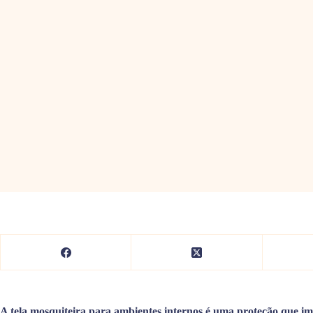
A tela mosquiteira para ambientes internos é uma proteção que imp