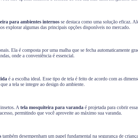
teira para ambientes internos
se destaca como uma solução eficaz. Alé
mos explorar algumas das principais opções disponíveis no mercado.
onais. Ela é composta por uma malha que se fecha automaticamente graç
andas, onde a conveniência é essencial.
dida
é a escolha ideal. Esse tipo de tela é feito de acordo com as dimens
 que a tela se integre ao design do ambiente.
 insetos. A
tela mosquiteira para varanda
é projetada para cobrir ess
o acesso, permitindo que você aproveite ao máximo sua varanda.
s
também desempenham um papel fundamental na segurança de crianças 