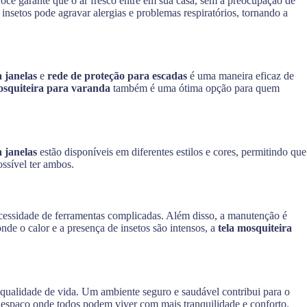
você garante que o ar fresco entre em sua casa, sem a preocupação de
insetos pode agravar alergias e problemas respiratórios, tornando a
 janelas
e
rede de proteção para escadas
é uma maneira eficaz de
osquiteira para varanda
também é uma ótima opção para quem
a janelas
estão disponíveis em diferentes estilos e cores, permitindo que
ossível ter ambos.
ecessidade de ferramentas complicadas. Além disso, a manutenção é
de o calor e a presença de insetos são intensos, a
tela mosquiteira
 qualidade de vida. Um ambiente seguro e saudável contribui para o
 espaço onde todos podem viver com mais tranquilidade e conforto.