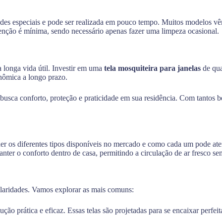
ades especiais e pode ser realizada em pouco tempo. Muitos modelos 
enção é mínima, sendo necessário apenas fazer uma limpeza ocasional.
a longa vida útil. Investir em uma
tela mosquiteira para janelas
de qua
nômica a longo prazo.
usca conforto, proteção e praticidade em sua residência. Com tantos b
nder os diferentes tipos disponíveis no mercado e como cada um pode ate
er o conforto dentro de casa, permitindo a circulação de ar fresco sem
ularidades. Vamos explorar as mais comuns:
ão prática e eficaz. Essas telas são projetadas para se encaixar perfeit