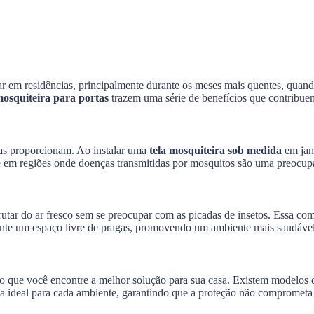
r em residências, principalmente durante os meses mais quentes, quando
mosquiteira para portas
trazem uma série de benefícios que contribue
elas proporcionam. Ao instalar uma
tela mosquiteira sob medida
em jane
te em regiões onde doenças transmitidas por mosquitos são uma preocup
rutar do ar fresco sem se preocupar com as picadas de insetos. Essa co
nte um espaço livre de pragas, promovendo um ambiente mais saudável 
do que você encontre a melhor solução para sua casa. Existem modelos qu
tela ideal para cada ambiente, garantindo que a proteção não comprometa 