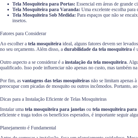
Tela Mosquiteira para Portas:
Essencial em áreas de grande ci
Tela Mosquiteira para Varanda:
Uma excelente escolha para qu
Tela Mosquiteira Sob Medida:
Para espaços que não se encaixa
insetos.
Fatores para Considerar
Ao escolher a
tela mosquiteira
ideal, alguns fatores devem ser levado
no seu orçamento. Além disso, a
durabilidade da tela mosquiteira
é u
Outro aspecto a se considerar é a
instalação da tela mosquiteira
. Alg
qualificado. Isso pode influenciar não apenas no custo, mas também na
Por fim, as
vantagens das telas mosquiteiras
não se limitam apenas à 
preocupar com picadas de mosquito ou outros incômodos. Portanto, ao es
Dicas para a Instalação Eficiente de Telas Mosquiteiras
Instalar uma
tela mosquiteira para janelas
ou
tela mosquiteira para
eficiente e traga todos os benefícios esperados, é importante seguir alg
Planejamento é Fundamental
Antes de começar a instalação, faça um planejamento cuidadoso. Meça 