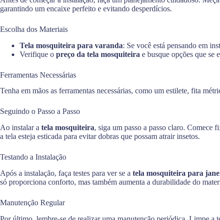
garantindo um encaixe perfeito e evitando desperdícios.
Escolha dos Materiais
Tela mosquiteira para varanda
: Se você está pensando em inst
Verifique o
preço da tela mosquiteira
e busque opções que se e
Ferramentas Necessárias
Tenha em mãos as ferramentas necessárias, como um estilete, fita métric
Seguindo o Passo a Passo
Ao instalar a
tela mosquiteira
, siga um passo a passo claro. Comece fi
a tela esteja esticada para evitar dobras que possam atrair insetos.
Testando a Instalação
Após a instalação, faça testes para ver se a
tela mosquiteira para jane
só proporciona conforto, mas também aumenta a durabilidade do materi
Manutenção Regular
Por último, lembre-se de realizar uma manutenção periódica. Limpe a tel