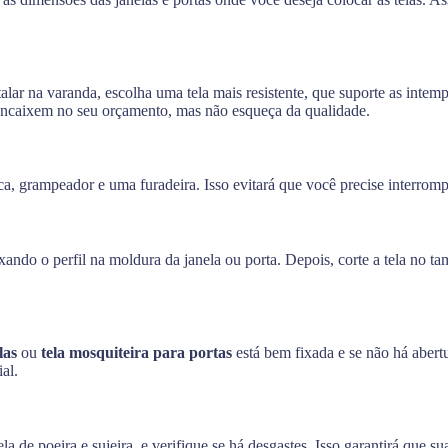
alar na varanda, escolha uma tela mais resistente, que suporte as intemp
ncaixem no seu orçamento, mas não esqueça da qualidade.
a, grampeador e uma furadeira. Isso evitará que você precise interrompe
xando o perfil na moldura da janela ou porta. Depois, corte a tela no 
las
ou
tela mosquiteira para portas
está bem fixada e se não há abert
al.
a de poeira e sujeira, e verifique se há desgastes. Isso garantirá que s