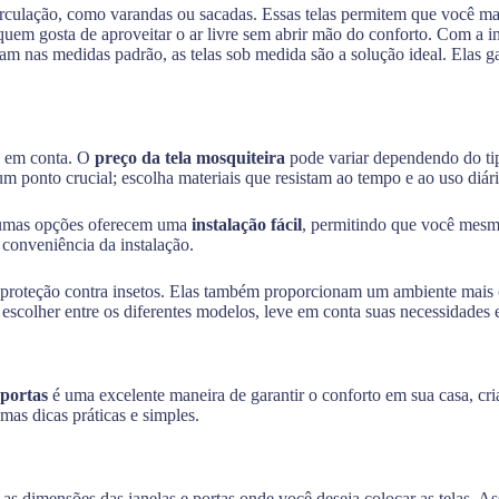
rculação, como varandas ou sacadas. Essas telas permitem que você man
em gosta de aproveitar o ar livre sem abrir mão do conforto. Com a ins
m nas medidas padrão, as telas sob medida são a solução ideal. Elas ga
s em conta. O
preço da tela mosquiteira
pode variar dependendo do tip
m ponto crucial; escolha materiais que resistam ao tempo e ao uso diári
umas opções oferecem uma
instalação fácil
, permitindo que você mesm
 conveniência da instalação.
proteção contra insetos. Elas também proporcionam um ambiente mais c
colher entre os diferentes modelos, leve em conta suas necessidades es
 portas
é uma excelente maneira de garantir o conforto em sua casa, cria
umas dicas práticas e simples.
as dimensões das janelas e portas onde você deseja colocar as telas. 