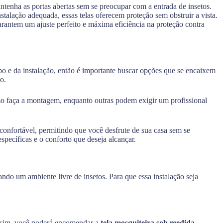
tenha as portas abertas sem se preocupar com a entrada de insetos.
talação adequada, essas telas oferecem proteção sem obstruir a vista.
rantem um ajuste perfeito e máxima eficiência na proteção contra
o e da instalação, então é importante buscar opções que se encaixem
o.
o faça a montagem, enquanto outras podem exigir um profissional
onfortável, permitindo que você desfrute de sua casa sem se
pecíficas e o conforto que deseja alcançar.
ndo um ambiente livre de insetos. Para que essa instalação seja
Assim, você poderá encomendar a
tela mosquiteira sob medida
,