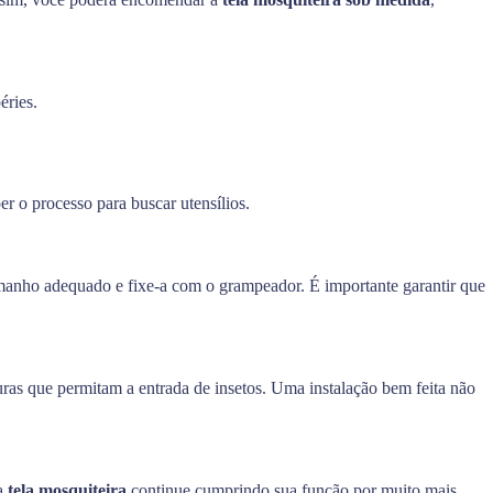
éries.
r o processo para buscar utensílios.
tamanho adequado e fixe-a com o grampeador. É importante garantir que
uras que permitam a entrada de insetos. Uma instalação bem feita não
ua
tela mosquiteira
continue cumprindo sua função por muito mais