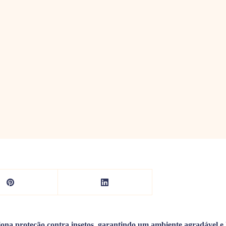
ona proteção contra insetos, garantindo um ambiente agradável e l