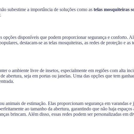
, não subestime a importância de soluções como as
telas mosquiteiras 
.
sas opções disponíveis que podem proporcionar segurança e conforto. A
populares, destacam-se as telas mosquiteiras, as redes de proteção e as 
ter o ambiente livre de insetos, especialmente em regiões com alta in
o de abertura, seja em portas ou janelas. Uma das opções que tem ganh
entrada.
ou animais de estimação. Elas proporcionam segurança em varandas e j
r perfeitamente ao tamanho da abertura, garantindo que não haja espaços
rianças brincam. Além disso, essas redes podem ser personalizadas em 