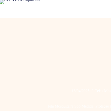
Pular
para
o
conteúdo
16/04/2025
Telas Mos
Tela Mosquiteira Sob Medida: Proteção I